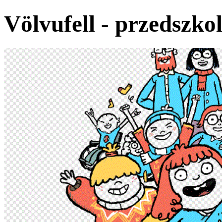
Völvufell - przedszko