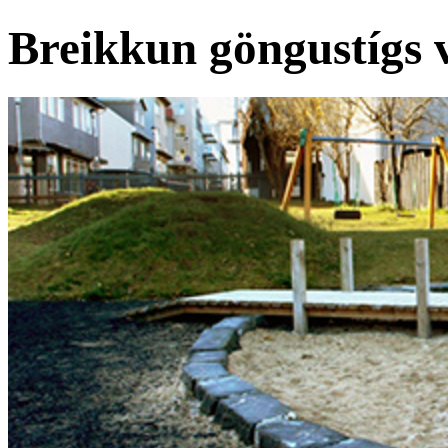
Breikkun göngustígs 