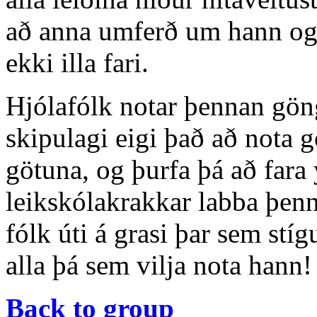
að anna umferð um hann og þ
ekki illa fari.
Hjólafólk notar þennan gö
skipulagi eigi það að nota
götuna, og þurfa þá að fara 
leikskólakrakkar labba þenn
fólk úti á grasi þar sem stíg
alla þá sem vilja nota hann!
Back to group