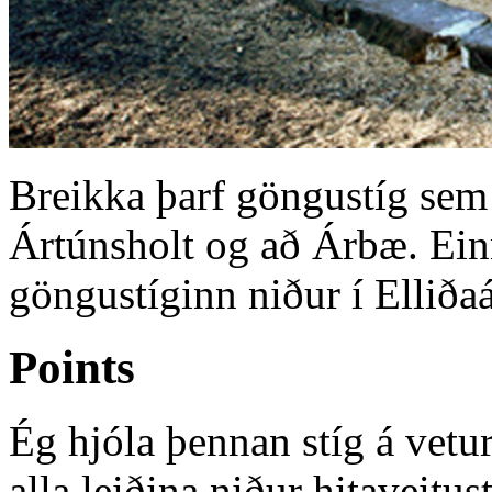
Breikka þarf göngustíg sem 
Ártúnsholt og að Árbæ. Einn
göngustíginn niður í Elliðaá
Points
Ég hjóla þennan stíg á vetu
alla leiðina niður hitaveitu